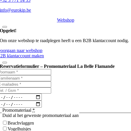
+32 3 771 14 35
info@eurokip.be
Webshop
Opgelet!
Om onze webshop te raadplegen heeft u een B2B klantaccount nodig.
oorgaan naar webshop
2B klantaccount maken
Reservatieformulier – Promomateriaal La Belle Flamande
Promomateriaal
*
Duid al het gewenste promomateriaal aan
Beachvlaggen
Vogelhuisjes